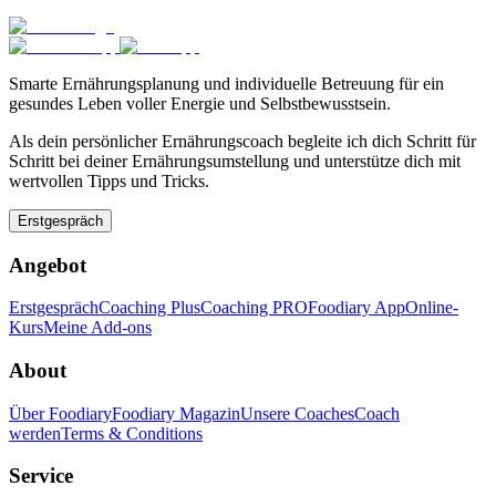
Smarte Ernährungsplanung und individuelle Betreuung für ein
gesundes Leben voller Energie und Selbstbewusstsein.
Als dein persönlicher Ernährungscoach begleite ich dich Schritt für
Schritt bei deiner Ernährungsumstellung und unterstütze dich mit
wertvollen Tipps und Tricks.
Erstgespräch
Angebot
Erstgespräch
Coaching Plus
Coaching PRO
Foodiary App
Online-
Kurs
Meine Add-ons
About
Über Foodiary
Foodiary Magazin
Unsere Coaches
Coach
werden
Terms & Conditions
Service