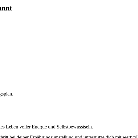
nnt
gsplan.
es Leben voller Energie und Selbstbewusstsein.
chritt bei deiner Ernährungsumstellung und unterstütze dich mit wertvol